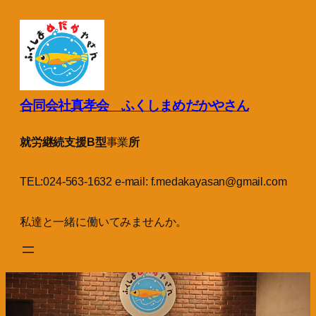
内
容
を
ス
キ
ッ
合同会社真孝会 ふくしまめだかやさん
プ
就労継続支援B型
事業
所
TEL:024-563-1632 e-mail: f.medakayasan@gmail.com
私達と一緒に働いてみませんか。