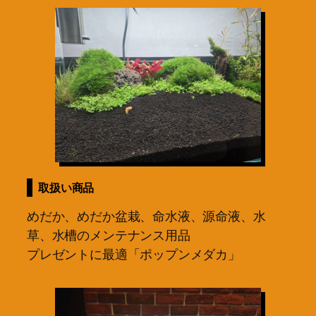
取扱い商品
めだか、めだか盆栽、命水液、源命液、水
草、水槽のメンテナンス用品
プレゼントに最適「ポップンメダカ」